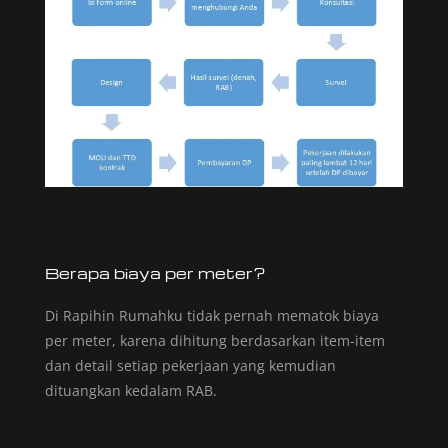
Berapa biaya per meter?
Di Rapihin Rumahku tidak pernah mematok biaya
per meter, karena dihitung berdasarkan item-item
dan detail setiap pekerjaan yang kemudian
dituangkan kedalam RAB.